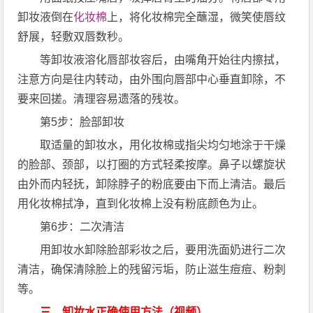
卸妆液倒在
化妆棉
上，将化妆棉完全蘸湿，微笑使唇纹
舒展，轻敷双唇数秒。
等卸妆液溶化唇部妆容后，由嘴角开始往内擦拭，
注意方向是往内转动，由外围向唇部中心垂直卸除，不
要来回搓。清理容易遗落的残妆。
第5步：脸部卸妆
取适量的卸妆水，用化妆棉或指尖均匀地涂于干燥
的脸部、颈部，以打圈的方式轻柔按摩。鼻子以螺旋状
由外而内轻抚，卸除脖子的粉底要由下而上清洁。最后
用化妆棉拭净，直到化妆棉上没有粉底颜色为止。
第6步：二次清洁
用卸妆水卸除脸部彩妆之后，要用洗面奶进行二次
清洁，确保清除脸上的残留污垢，防止滋生痘痘、粉刺
等。
三、卸妆水正确使用方法（视频）