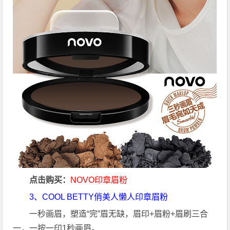
点击购买：
NOVO印章眉粉
3、COOL BETTY
俏美人懒人印章眉粉
一秒画眉，塑造“完”眉无缺，眉印+眉粉+眉刷三合
一，一按一印1秒画眉。