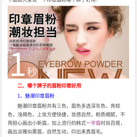
二、
哪个牌子的眉粉印章好用
1、魅潮印章眉粉
魅潮印章眉粉共有三色，眉色多选深灰色，亮棕
色，浅褐色，上妆方便快捷，妆感自然，粉质细腻，不
用担心画出小新眉，加上流行的韩式
一字眉
时尚百搭，
画出淡雅似雾眉，自然生动，印出来真眉毛。