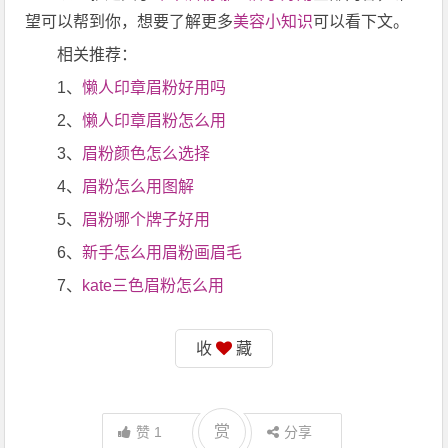
望可以帮到你，想要了解更多
美容小知识
可以看下文。
相关推荐：
1、
懒人印章眉粉好用吗
2、
懒人印章眉粉怎么用
3、
眉粉颜色怎么选择
4、
眉粉怎么用图解
5、
眉粉哪个牌子好用
6、
新手怎么用眉粉画眉毛
7、
kate三色眉粉怎么用
收
藏
赏
赞
1
分享