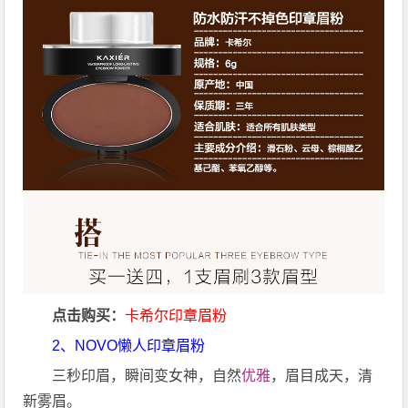
点击购买：
卡希尔印章眉粉
2、
NOVO懒人印章眉粉
三秒印眉，瞬间变女神，自然
优雅
，眉目成天，清
新雾眉。