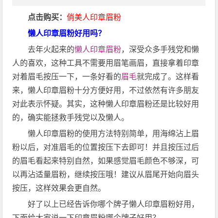
点击购买：
俏美人印章眉粉
懒人印章眉粉好用吗？
去年火起来的
懒人印章眉粉
，深受众多手残党和懒
人的喜欢，这种工具不需要用眉笔画眉，直接拿着印章
对着眉毛按压一下，一条好看的
眉毛
就完成了。这样看
来，懒人印章眉粉十分方便好用，不过依然有许多朋友
对此表示怀疑。其实，这种懒人印章眉粉还是比较好用
的，确实能拯救手残党以及懒人。
懒人印章眉粉的使用方法特别简单，用海绵沾上眉
粉以后，对准眉毛的位置按压下去即可！并且按压过后
的眉毛看起来特别自然，如果感觉眉毛颜色不够深，可
以再沾适量眉粉，继续按压哦！建议从眉尾开始向眉头
按压，这样效果会更自然。
好了以上已经告诉你哪个牌子懒人印章眉粉好用，
下面给大家说一下印章眉粉哪个牌子好用？