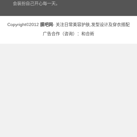
会装扮自己开心每一天。
Copyright©2012
膜吧网
- 关注日常
美容护肤
,
发型设计
及
穿衣搭配
广告合作（
咨询
）：
和合術