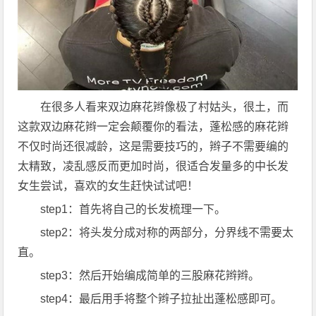
在很多人看来双边麻花辫像极了村姑头，很土，而
这款双边麻花辫一定会颠覆你的看法，蓬松感的麻花辫
不仅时尚还很减龄，这是需要技巧的，辫子不需要编的
太精致，凌乱感反而更加时尚，很适合发量多的中长发
女生尝试，喜欢的女生赶快试试吧！
step1：首先将自己的长发梳理一下。
step2：将头发分成对称的两部分，分界线不需要太
直。
step3：然后开始编成简单的三股麻花辫辫。
step4：最后用手将整个辫子拉扯出蓬松感即可。