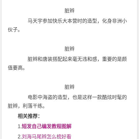
脏辫
马天宇参加快乐大本营时的造型，化身非洲小
伙子。
脏辫
脏辫和唐装搭配起来毫无违和感，重要的是颜
值要高。
脏辫
电影中海盗的造型，也是这样一款酷炫时髦的
脏辫，利落干练。
相关推荐：
1.
短发自己编发教程图解
2.
刘海马尾辫怎么梳好看