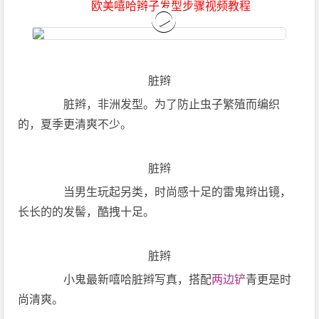
欧美嘻哈辫子发型步骤视频教程
脏辫
脏辫，非洲发型。为了防止虫子繁殖而编织
的，夏季更清爽不少。
脏辫
当男生玩起另类，时尚感十足的雷鬼辫出镜，
长长的的发髻，酷拽十足。
脏辫
小鬼最新嘻哈脏辫写真，搭配
两边铲
青更是时
尚清爽。