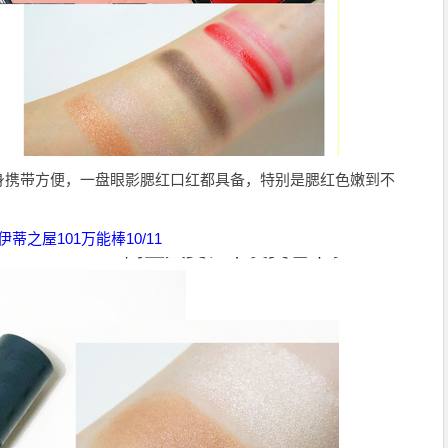
身携带方便，一盘眼影腮红口红都具备，特别是腮红色嫩到不
伊蒂之屋101万能棒10/11