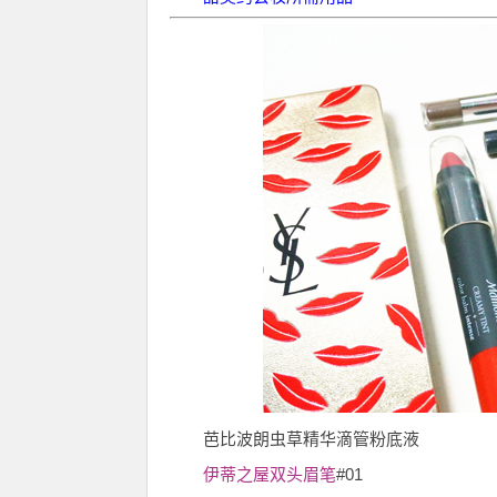
芭比波朗虫草精华滴管粉底液
伊蒂之屋双头眉笔
#01