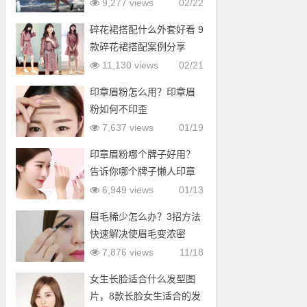
9,277 views
02/22
碎花裙搭配什么外套好看 9
款碎花裙搭配案例分享
11,130 views
02/21
印章眉粉怎么用？印章眉
粉如何不印歪
7,637 views
01/19
印章眉粉哪个牌子好用？
告诉你哪个牌子懒人印章
眉粉好用
6,949 views
01/13
眉毛稀少怎么办？3招方法
快速解决使眉毛变浓密
7,876 views
11/18
女生长脸适合什么发型图
片，8款长脸女生适合的发