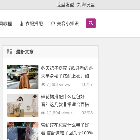
脸型发型
刘海发型
眉教程
衣服搭配
美容小知识
最新文章
冬天裙子搭配 7款好看的冬
天半身裙子搭配上衣，如
羽绒服
7,893 views
10/17
碎花裙搭配什么包包好
看？这几款非常适合百搭
12,994 views
03/03
雪纺碎花裙配什么鞋子好
看 搭配这鞋子回头率100%