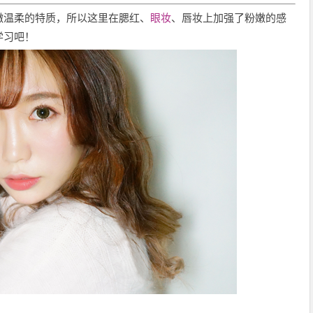
嫩温柔的特质，所以这里在腮红、
眼妆
、唇妆上加强了粉嫩的感
学习吧！