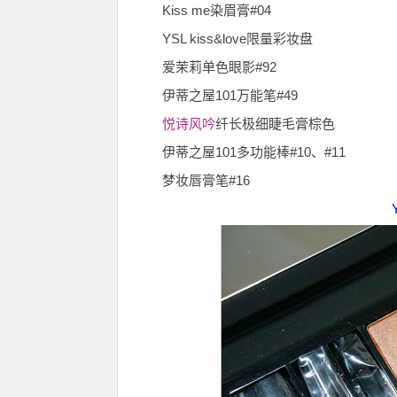
Kiss me染眉膏#04
YSL kiss&love限量彩妆盘
爱茉莉单色眼影#92
伊蒂之屋101万能笔#49
悦诗风吟
纤长极细睫毛膏棕色
伊蒂之屋101多功能棒#10、#11
梦妆唇膏笔#16