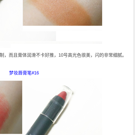
控制，而且膏体润滑不卡好推，10号高光色很美，闪的非常细腻。
梦妆唇膏笔#16