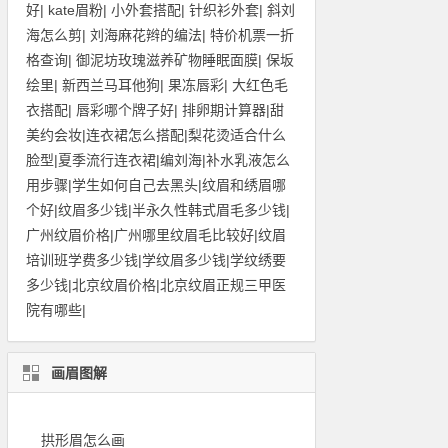
好
|
kate眉粉
|
小外套搭配
|
针织衫外套
|
斜刘
海怎么剪
|
刘海麻花辫的编法
|
特价机票一折
格查询
|
御泥坊玫瑰滋养矿物睡眠面膜
|
保坂
绘里
|
新西兰马耳他狗
|
果冻唇彩
|
大红色毛
衣搭配
|
唇彩哪个牌子好
|
排卵期计算器
|
甜
美约会妆
|
连衣裙怎么搭配
|
梨花烫适合什么
脸型
|
夏季流行连衣裙
|
编刘海
|
补水乳液怎么
用步骤
|
学生如何自己去黑头
|
纹眉和绣眉哪
个好
|
纹眉多少钱
|
半永久性韩式眉毛多少钱
|
广州纹眉价格
|
广州哪里纹眉毛比较好
|
纹眉
培训班学费多少钱
|
学纹眉多少钱
|
学纹绣要
多少钱
|
北京纹眉价格
|
北京纹眉正规三甲医
院有哪些
|
画眉图解
拱形眉怎么画