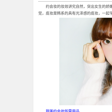
约会妆的妆效讲究自然，突出女生的娇
觉，底妆是韩系的具有光泽感的底妆，一起
甜美约会妆所需用品