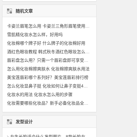
随机文章
卡姿兰眉笔怎么用 卡姿兰三角形眉笔使用图解
雪肌精化妆水怎么样，好用吗
化妆棉哪个牌子好 什么牌子的化妆棉好用
酒红色眼妆教程 韩式秋冬酒红色眼妆怎么画法步骤图
唇彩盘怎么用？只需一个唇彩盘即可享受多色多款
怎么用化妆棉擦爽肤水 化妆棉擦爽肤水用法
美宝莲唇彩哪个系列好？美宝莲唇彩排行榜
怎么化妆显鼻子挺 化妆如何让鼻子变挺4大技巧
化妆水的用法 化妆水怎么用的步骤
化妆需要哪些化妆品？新手必备化妆品全套清单
发型设计
女生长脸适合什么发型图片，8款长脸女生适合的发型