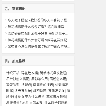
穿衣搭配
冬天裙子搭配 7款好看的冬天半身裙子搭配上衣，如羽绒服
碎花裙搭配什么包包好看？这几款非常适合百搭
雪纺碎花裙配什么鞋子好看 搭配这鞋子回头率100%
碎花裙搭配什么外套好看 9款碎花裙搭配案例分享
吊带背心怎么搭配外套 7款吊带背心搭配外套图片
热点推荐
针织开衫
|
碎花连衣裙
|
简单韩式盘发教程
|
吊带衫怎么搭配
|
唇彩怎么用
|
眉粉怎么用
|
鹅蛋脸型
|
祛斑点
|
画眉毛的技巧
|
刘海编发
图解
|
冬天穿丝袜
|
旗袍诱惑
|
齐肩发盘发
|
唇
彩排行
|
处女座为什么被黑
|
韩式编发教程
|
皮肤暗黄毛孔粗大怎么办
|
什么牌子的唇彩