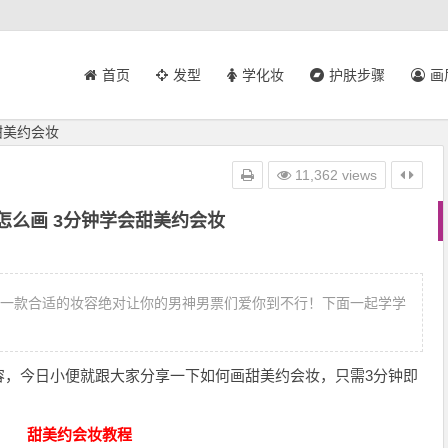
首页
发型
学化妆
护肤步骤
画
甜美约会妆
11,362 views
怎么画 3分钟学会甜美约会妆
？一款合适的妆容绝对让你的男神男票们爱你到不行！下面一起学学
容，今日小便就跟大家分享一下如何画甜美约会妆，只需3分钟即
甜美约会妆教程