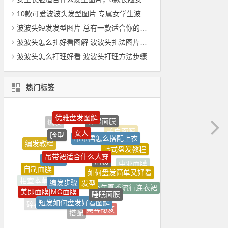
10款可爱波波头发型图片 专属女学生波波头发型
波波头短发发型图片 总有一款适合你的短发波波头
波波头怎么扎好看图解 波波头扎法图片大全
波波头怎么打理好看 波波头打理方法步骤
热门标签
女人
吊带裙怎么搭配上衣
脸型
吊带裙适合什么人穿
眉粉
美宝莲
韩式盘发教程
发型
如何盘发简单又好看
编发步骤
自制面膜
中亚面膜
睡眠面膜
美即面膜|MG面膜
短发如何盘发好看图解
今年夏季流行连衣裙
相宜本草
化妆
美容秘笈
碎花连衣裙搭配
搭配
佰草集面膜
连衣裙搭配
盘发技巧
眉形与脸型的搭配
男士美白面膜