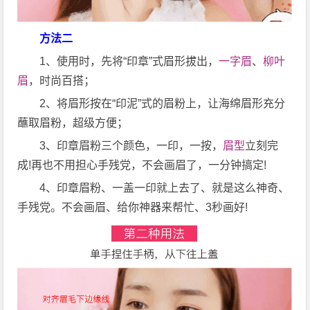
方法二
1、使用时，先将“印章”式眉形拔出，
一字眉
、
柳叶
眉
，时尚百搭；
2、将眉形按在“印泥”式的眉粉上，让海绵眉形充分
蘸取眉粉，超级方便；
3、印章眉粉三个颜色，一印，一按，
眉型
立刻完
成!再也不用担心手残党，不会画眉了，一分钟搞定!
4、印章眉粉、一盖一印就上去了、就是这么神奇、
手残党。不会画眉、给你神器来帮忙、3秒画好!