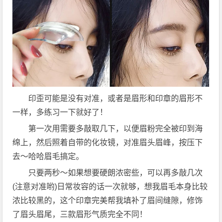
印歪可能是没有对准，或者是眉形和印章的眉形不
一样，多练习一下就好了！
第一次用需要多敲取几下，以便眉粉完全被印到海
绵上，然后照着自带的化妆镜，对准眉头眉峰，按压下
去～哈哈眉毛搞定。
只要两秒～如果想要硬朗浓密些，可以再多敲几次
(注意对准哟)日常妆容的话一次就够，想我眉毛本身比较
浓比较黑的，这个印章完美帮我填补了眉间缝隙，修饰
了眉头眉尾，三款眉形气质完全不同！