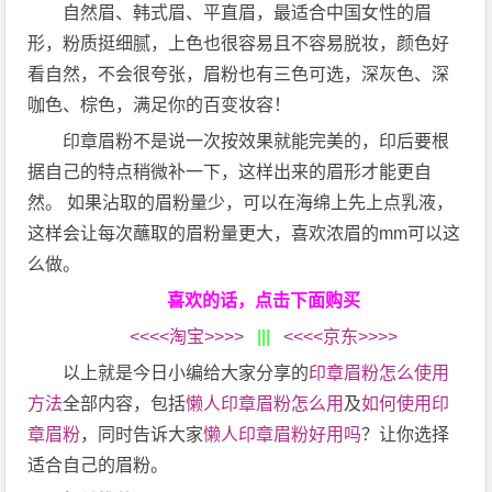
自然眉、韩式眉、平直眉，最适合中国女性的眉
形，粉质挺细腻，上色也很容易且不容易脱妆，颜色好
看自然，不会很夸张，眉粉也有三色可选，深灰色、深
咖色、棕色，满足你的百变妆容！
印章眉粉不是说一次按效果就能完美的，印后要根
据自己的特点稍微补一下，这样出来的眉形才能更自
然。 如果沾取的眉粉量少，可以在海绵上先上点乳液，
这样会让每次蘸取的眉粉量更大，喜欢浓眉的mm可以这
么做。
喜欢的话，点击下面购买
<<<<淘宝>>>>
|||
<<<<京东>>>>
以上就是今日小编给大家分享的
印章眉粉怎么使用
方法
全部内容，包括
懒人印章眉粉怎么用
及
如何使用印
章眉粉
，同时告诉大家
懒人印章眉粉好用吗
？让你选择
适合自己的眉粉。