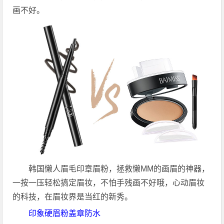
画不好。
韩国懒人眉毛印章眉粉，拯救懒MM的画眉的神器，
一按一压轻松搞定眉妆，不怕手残画不好哦，心动眉妆
的科技，在眉妆界是当红的新秀。
印象硬眉粉盖章防水