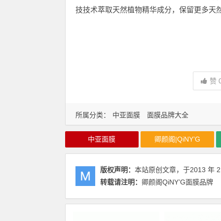
技技术萃取天然植物精华成分，保留更多天
赞
所属分类：
中亚面膜
面膜品牌大全
中亚面膜
卿颜阁|QiNY’G
版权声明：
本站原创文章，于2013 年 2 
转载请注明：
卿颜阁QiNY’G面膜品牌