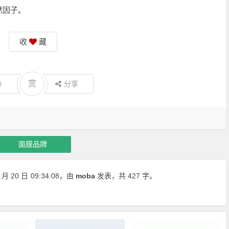
然因子。
收
藏
赏
0
分享
面膜品牌
月 20 日
09:34:08
，由
moba
发表，共 427 字。