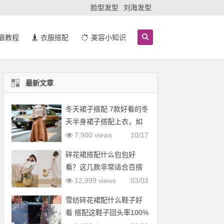
脸型发型
刘海发型
眉教程
衣服搭配
美容小知识
最新文章
冬天裙子搭配 7款好看的冬
天半身裙子搭配上衣，如
羽绒服
7,900 views
10/17
碎花裙搭配什么包包好
看？这几款非常适合百搭
12,999 views
03/03
雪纺碎花裙配什么鞋子好
看 搭配这鞋子回头率100%