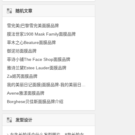
随机文章
雪完美|巴黎雪完美面膜品牌
膜法世家1908 Mask Family面膜品牌
草木之心Beature面膜品牌
御泥坊面膜品牌
菲诗小铺The Face Shop面膜品牌
雅诗兰黛Estee Lauder面膜品牌
Za姬芮面膜品牌
我的美丽日记面膜|面膜品牌-我的美丽日志面膜
Avene雅漾面膜品牌
Borghese贝佳斯面膜品牌介绍
发型设计
女生长脸适合什么发型图片，8款长脸女生适合的发型