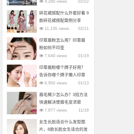
9,280 views
02/22
碎花裙搭配什么外套好看 9
款碎花裙搭配案例分享
11,135 views
02/21
印章眉粉怎么用？印章眉
粉如何不印歪
7,640 views
01/19
印章眉粉哪个牌子好用？
告诉你哪个牌子懒人印章
眉粉好用
6,950 views
01/13
眉毛稀少怎么办？3招方法
快速解决使眉毛变浓密
7,877 views
11/18
女生长脸适合什么发型图
片，8款长脸女生适合的发