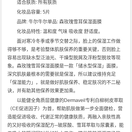
适合肤质: 所有肤质
化妆品容量: 5片
品牌: 牛尔牛尔单品: 森玫瑰雪耳保湿面膜
化妆品特性: 温和度 气味 吸收度 舒适度。
面对寒冷冬季或季节交替之际，脸上的保湿工作做
得够不够，是考验整体肌肤保养的重要关键，否则脸上
容易出现缺水型泛油光、干燥型脱屑及浮粉型脱妆等现
象。森玫瑰雪耳保湿面膜是一款「储水型保湿」面膜，
深究肌肤最根本的需要就是保湿，所以建议维持充足
「保湿能力」，就是做好肌肤保养、稳定肤况的不二秘
诀，并有助其他保养效果更加乘。
以能健全角质层健康的Dermaveil专利白柳树皮萃取
（CE促进因子）为首，帮助肌肤做第一步全面健检，营
造能促进吸收、代谢正常的健康肤质，再融入亲肤性高
的又好吸收的保湿配方─玻尿酸、雪耳萃取与尿囊素，能