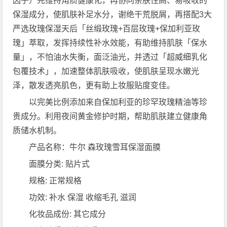
因子）先维持角质健康化，再协同亲肤性高、易吸收的
保湿成分，使肌肤补足水分，谢绝干荒脱屑，再搭配3大
严选玫瑰保湿天后「丝缎玫瑰+百层玫瑰+保加利亚玫
瑰」萃取，发挥持续性补水效能，有助维持肌肤「保水
量」，不怕油水失衡，面泛油光，并透过「超威细乳化
包覆技术」，加速整体肌肤吸收，使肌肤呈现水嫩光
泽，散发透亮肌色，更有助上妆服贴度变佳。
以完美比例添加来自保加利亚的珍罕玫瑰精油等珍
贵成分。利用夜间黄金修护时期，帮助肌肤建立健康角
质储水机制。
产品名称：牛尔 森玫瑰雪耳保湿面膜
面膜分类: 贴片式
规格: 正常规格
功效: 补水 保湿 收缩毛孔 滋润
化妆品成份: 其它成分