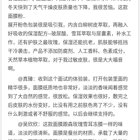
冬天快到了天气干燥皮肤质量也下降，我很苦恼。这款
面膜粉..
展开粉色包装很是吸引我，内含白柳树皮萃取，再融入
好吸收的保湿配方─玻尿酸、雪耳萃取与尿囊素，补水工
作，还有护肤之最玫瑰，保湿还能抗老，肌肤能够抵挡
干冷袭击，产品不添加防腐剂、人工香料、色素成分，
天然草本植物萃取，对于我过敏皮肤，很是大大福音
啊。
@真臻：收到这个面试的体验装，打开包装里面的
精华很多，面膜纸质地也非常好，淡淡的香味闻着感觉
到了大自然的感觉，很放松。保湿效果也很好，敷完之
后皮肤的水份变好，比没有用之前肤色亮了不少，没有
什么刺激或者不舒服的感觉。以后会继续支持的。
@吴欣欣：这款面膜跟森玫瑰雪耳冻膜一样的味
道，淡淡的很清新。面膜是蚕丝的材质，承载了大量的