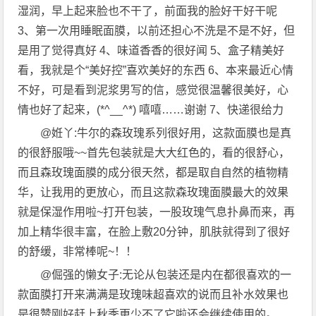
湿润，早上起来脸也不干了，前面我的脸好干好干呢
3、第一次用睡眠面膜，以前还担心不洗是不是不好，但
是用了觉得真好 4、味道香香的很好闻 5、盒子精美好
看，我就是个“美好控”喜欢美好的东西 6、本来最近心情
不好，可是看到泥浆男写的信，感觉很温馨很美好，心
情也好了起来，(*^__^*) 嘻嘻……谢谢 7、快递很给力
@姙丫:牛尔的森玫瑰系列很好用，这款面膜也是真
的很舒服哦~~首先包装就是大大红色的，看的很舒心，
而且森玫瑰面膜的成分很天然，都是取自自然的植物精
华，让我用的更放心，而且这款森玫瑰面膜最大的效果
就是保湿作用啦~打开包装，一股玫瑰气息扑鼻而来，再
加上精华很丰富，在脸上敷20分钟，肌肤就得到了很好
的舒缓，非常棒呢~！！
@倔强的懒女子:无论从包装还是内在都很喜欢的一
款面膜打开来满满是玫瑰味超喜欢的说而且补水效果也
是很赞刚好赶上秋季更少不了它啦还会继续使用的。