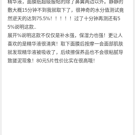
精华液，面膜纸超级服帖的除了鼻翼两边以外。静静的
敷大概15分钟不到我就取下了，很神奇的水分值测试竟
然逆天的达到75.5%！！！！！过了十分钟再测还有5
5%说明这款..
展开%说明这款不仅仅是补水强，保湿力也强！更让人
喜欢的是精华液很清爽！取下面膜后按摩一会面部肌肤
就发现精华液被吸收了，后续擦保养品也不会很粘腻导
致搓泥现象！80元5片性价比实在很高哦！