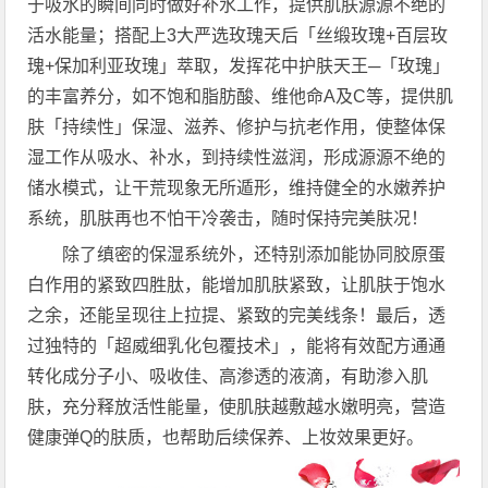
于吸水的瞬间同时做好补水工作，提供肌肤源源不绝的
活水能量；搭配上3大严选玫瑰天后「丝缎玫瑰+百层玫
瑰+保加利亚玫瑰」萃取，发挥花中护肤天王─「玫瑰」
的丰富养分，如不饱和脂肪酸、维他命A及C等，提供肌
肤「持续性」保湿、滋养、修护与抗老作用，使整体保
湿工作从吸水、补水，到持续性滋润，形成源源不绝的
储水模式，让干荒现象无所遁形，维持健全的水嫩养护
系统，肌肤再也不怕干冷袭击，随时保持完美肤况！
除了缜密的保湿系统外，还特别添加能协同胶原蛋
白作用的紧致四胜肽，能增加肌肤紧致，让肌肤于饱水
之余，还能呈现往上拉提、紧致的完美线条！最后，透
过独特的「超威细乳化包覆技术」，能将有效配方通通
转化成分子小、吸收佳、高渗透的液滴，有助渗入肌
肤，充分释放活性能量，使肌肤越敷越水嫩明亮，营造
健康弹Q的肤质，也帮助后续保养、上妆效果更好。