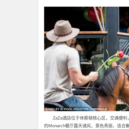
ZaZa酒店位于休斯顿核心区，交通便
的Monarch餐厅露天通风，景色秀丽，