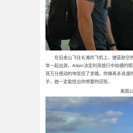
在旧金山飞往长滩的飞机上，捷蓝航空的飞
常一起出游，Adam决定利用旅行中拍摄的
孩万分感动的地答应了求婚。你做再多浪漫
乎，她一定能给出你想要的回答。
美国