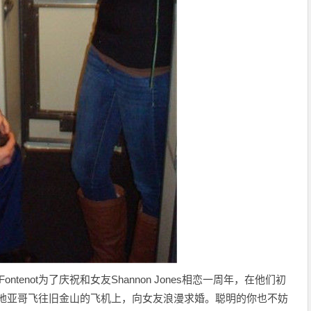
ntenot为了庆祝和女友Shannon Jones相恋一周年，在他们初
从圣地亚哥飞往旧金山的飞机上，向女友浪漫求婚。聪明的你也不妨