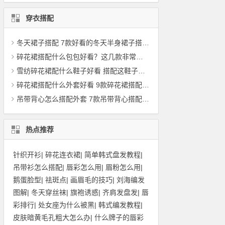
穿衣搭配
冬天裙子搭配 7款好看的冬天半身裙子搭配上衣，如羽绒服
碎花裙搭配什么包包好看？这几款非常适合百搭
雪纺碎花裙配什么鞋子好看 搭配这鞋子回头率100%
碎花裙搭配什么外套好看 9款碎花裙搭配案例分享
吊带背心怎么搭配外套 7款吊带背心搭配外套图片
热点推荐
针织开衫
|
碎花连衣裙
|
简单韩式盘发教程
|
吊带衫怎么搭配
|
唇彩怎么用
|
眉粉怎么用
|
鹅蛋脸型
|
祛斑点
|
画眉毛的技巧
|
刘海编发
图解
|
冬天穿丝袜
|
旗袍诱惑
|
齐肩发盘发
|
唇
彩排行
|
处女座为什么被黑
|
韩式编发教程
|
皮肤暗黄毛孔粗大怎么办
|
什么牌子的唇彩