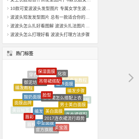
10款可爱波波头发型图片 专属女学生波波头发型
波波头短发发型图片 总有一款适合你的短发波波头
波波头怎么扎好看图解 波波头扎法图片大全
波波头怎么打理好看 波波头打理方法步骤
热门标签
吊带裙搭配
滋养面膜
御泥坊面膜
脸型
吊带裙怎么搭配上衣
酸奶面膜
编发步骤
美白面膜
男士美白面膜
编发
面膜品牌
欧美面膜
2017连衣裙流行趋势
唇彩
中亚面膜
连衣裙搭配
美容秘笈
夏装搭配
美宝莲
眉粉
官方旗舰店
佰草集面膜
发型
补水面膜
今年夏季流行连衣裙
睡眠面膜