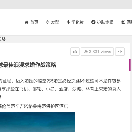
首页
发型
学化妆
护肤步骤
画
策略
3,331 views
球最佳浪漫求婚作战策略
的征程，迈入婚姻的殿堂?求婚是必经之路!不过这可不是件容易
分享那些在飞机、邮轮、小岛、酒店、沙滩、马背上求婚的真人
!
塞伦盖蒂辛吉塔格鲁梅蒂保护区酒店