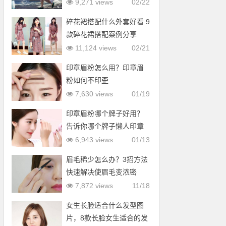
9,271 views
02/22
碎花裙搭配什么外套好看 9
款碎花裙搭配案例分享
11,124 views
02/21
印章眉粉怎么用？印章眉
粉如何不印歪
7,630 views
01/19
印章眉粉哪个牌子好用？
告诉你哪个牌子懒人印章
眉粉好用
6,943 views
01/13
眉毛稀少怎么办？3招方法
快速解决使眉毛变浓密
7,872 views
11/18
女生长脸适合什么发型图
片，8款长脸女生适合的发