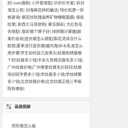
好
|
kate眉粉
|
小外套搭配
|
针织衫外套
|
斜刘
海怎么剪
|
刘海麻花辫的编法
|
特价机票一折
格查询
|
御泥坊玫瑰滋养矿物睡眠面膜
|
保坂
绘里
|
新西兰马耳他狗
|
果冻唇彩
|
大红色毛
衣搭配
|
唇彩哪个牌子好
|
排卵期计算器
|
甜
美约会妆
|
连衣裙怎么搭配
|
梨花烫适合什么
脸型
|
夏季流行连衣裙
|
编刘海
|
补水乳液怎么
用步骤
|
学生如何自己去黑头
|
纹眉和绣眉哪
个好
|
纹眉多少钱
|
半永久性韩式眉毛多少钱
|
广州纹眉价格
|
广州哪里纹眉毛比较好
|
纹眉
培训班学费多少钱
|
学纹眉多少钱
|
学纹绣要
多少钱
|
北京纹眉价格
|
北京纹眉正规三甲医
院有哪些
|
画眉图解
拱形眉怎么画