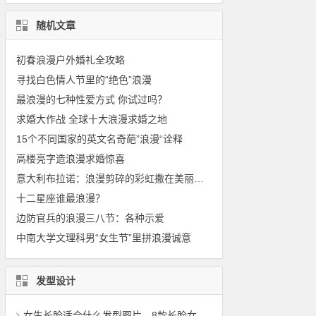
随机文章
初春浪漫户外婚礼全攻略
寻找白色情人节里的“绝色”浪漫
最浪漫的七种性爱方式 你试过吗？
求婚大作战 全球十大浪漫求婚之地
15个不同国家的英文名奇葩”浪漫“诠释
高楼亮字造浪漫求婚惊喜
意大利布拉诺：浪漫剪碎的彩虹撒在美丽小城
十二星座谁最浪漫？
边防官兵的浪漫三八节：各种示爱
中南大学文理科男“女生节”里拼浪漫诚意
发型设计
女生长脸适合什么发型图片，8款长脸女生适合的发型