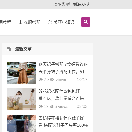
脸型发型
刘海发型
眉教程
衣服搭配
美容小知识
最新文章
冬天裙子搭配 7款好看的冬
天半身裙子搭配上衣，如
羽绒服
7,888 views
10/17
碎花裙搭配什么包包好
看？这几款非常适合百搭
12,986 views
03/03
雪纺碎花裙配什么鞋子好
看 搭配这鞋子回头率100%