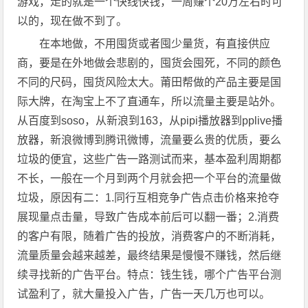
游戏，走的就是一个快线快钱，一周赚个20万左右时可
以的，现在做不到了。
在本地做，不用囤货或者囤少量货，有直接供应
商，要是在外地做会悲剧的，囤货会囤死，不同的颜色
不同的尺码，囤货风险太大。莆田帮做的产品主要是国
际大牌，在淘宝上不了直通车，所以流量主要是站外。
从百度到soso，从新浪到163，从pipi播放器到pplive播
放器，新浪微博到腾讯微博，流量要么贵的优质，要么
垃圾的便宜，这些广告一路测试而来，基本盈利周期都
不长，一般在一个月到两个月就会把一个平台的流量做
垃圾，原因有二：1.同行互相竞争广告点击价格来抢夺
展现量点击量，导致广告成本前后可以翻一番；2.消费
的客户有限，随着广告的投放，消费客户的不断消耗，
流量质量会越来越差，最终结果是慢慢不赚钱，然后继
续寻找新的广告平台。特点：钱生钱，哪个广告平台测
试盈利了，就大量投入广告，广告一天几万也可以。