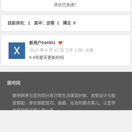
文章导航
评论已关闭！
目前评论：1 其中：访客 1 博主 0
新用户544901
7
2017 年 4 月 11 日 上午 1:09
沙发
9.8号那天更新的吗
膜吧网
膜吧网将与您共同分享日常生活美容护肤、发型设计与脸
型搭配、穿衣搭配技巧、画眉、化妆的那点事儿，让您学
会装扮自己开心每一天。
Copyright©2012
膜吧网
- 关注日常
美容护肤
,
发型设计
及
穿衣搭配