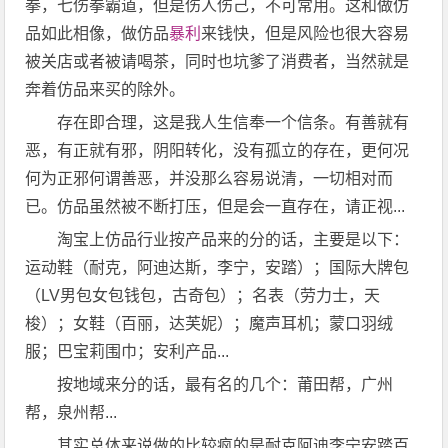
拳，七伤拳霸道，但是伤人伤己，不可常用。这和做仿
品如此相像，做仿品
暴利
来钱快，但是风险也很大容易
被关店或者被请喝茶，同时也坑爹了消费者，当然就是
奔着仿品来买的除外。
存在即合理，这是我人生信奉一个信条。有善就有
恶，有正就有邪，阴阳转化，没有孤立的存在，更何况
何为正邪何谓善恶，并没那么容易说清，一切相对而
已。仿品虽然被不断打压，但是会一直存在，请正视...
淘宝上仿品行业按产品来的分的话，主要是以下：
运动鞋（耐克，阿迪达斯，李宁，安踏）；国际大牌包
（LV男包女包钱包，古奇包）；名表（劳力士，天
梭）；女鞋（百丽，达芙妮）；魔声耳机；蒙口羽绒
服；巴宝莉围巾；安利产品...
按地域来分的话，最有名的几个：莆田帮，广州
帮，泉州帮...
其实总体来说做的比较疯的是耐克阿迪李宁安踏百