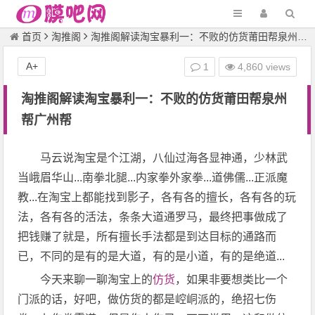
首页
淘推阁
淘推阁解读淘宝暴利一：不败的仿货莆田帮泉州帮广州帮
A+
1
4,860 views
淘推阁解读淘宝暴利一：不败的仿货莆田帮泉州
帮广州帮
马云说淘宝是个江湖，八仙过海各显神通，少林武
当峨眉华山...南拳北腿...内家拳外家拳...道佛儒...正派魔
教...在淘宝上都能找到影子，各有各的擅长，各有各的玩
法，各有各的活法，条条大道通罗马，最终把事做成了
把钱赚了就是，所有擅长手法都是到达目标的通路而
已，不同的是有的是大道，有的是小道，有的是绝道...
今天来聊一聊淘宝上的
仿货
，如果非要想类比一个
门派的话，好吧，做仿货的都是崆峒派的，绝招七伤