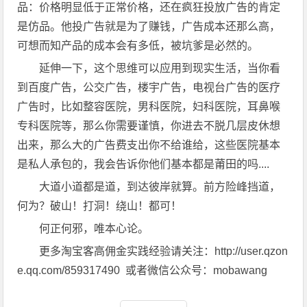
品：价格明显低于正常价格，还在疯狂投放广告的肯定
是仿品。他投广告就是为了赚钱，广告成本还那么高，
可想而知产品的成本会有多低，被坑爹是必然的。
延伸一下，这个思维可以应用到现实生活，当你看
到百度广告，公交广告，楼宇广告，电视台广告的医疗
广告时，比如整容医院，男科医院，妇科医院，耳鼻喉
专科医院等，那么你需要谨慎，你进去不脱几层皮休想
出来，那么大的广告费支出你不给谁给，这些医院基本
是私人承包的，我会告诉你他们基本都是莆田的吗....
大道小道都是道，到达彼岸就算。前方险峰挡道，
何为？破山！打洞！绕山！都可！
何正何邪，唯本心论。
更多淘宝客高佣金实践经验请关注：http://user.qzon
e.qq.com/859317490 或者微信公众号：mobawang