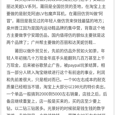
丽达芙妮LV系列，莆田是全国仿货的圣地，在淘宝上主
要做的是耐克阿迪LV包魔声耳机，在莆田仿货叫做“阿
冒”，莆田是我见过的年轻人做仿货来快钱最猛的地方；
泉州晋江因为是国内运动鞋品牌的集中营，背靠这个地
方主要做李宁安踏仿品，国内值得仿的貌似主要就是这
两个品牌了；广州帮主要做的百丽和达芙妮仿鞋...
莆田以做外贸见长，先前的仿品外贸如火如荼，年
轻人年初揣几十万现金年底手头能翻到几百万甚至上千
万现金，后来被谷歌禁止广告，被paypal坑爹结算，相
当一部分人转入淘宝继续进行这个有前途的事业，利润
和先前差很大，只是相对而已。一个90左右成本的耐克
质量已经相当不错，淘宝上大部分以198元的特价卖出，
一个单品一般搞到2000到5000左右销量，店挂之后，后
备店继续重复上，店一般是买来的，买的店至少要上
钻，以二钻三钻居多。光景好的时候就是钱生钱的数字