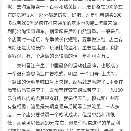
妮，去淘宝搜索一下百丽和达芙妮，只要价格在100多左
右的C店很大一部分都是仿货，好吧，凡是你看到卖100
多或者200但是疯狂推直通车的基本也没跑...流量来源：
刷配合淘宝直通车，销量起来后吃自然流量。一般是几
个店同时一起玩，冬季做长靴短靴，夏季做凉鞋...店生存
周期还是比较长的，玩法比较温和，主要是走量，利润
很客观，有几个店做的比较顺的话，年利润百万...
泉州晋江产生了中国最多的运动鞋品牌，也形成了
一个很有意思商业广告模式，明星+一个口号+上央视，
一窝蜂的请明星喊口号上央视，然后就是名牌了...主要在
淘宝仿品安踏李宁，去淘宝搜索安踏或者李宁，一般100
元价格以内的尤其是女鞋，就是代表作。模式和广州帮
有些相像，流量是先期直通车后期靠自然流量，一人多
店，一个店只要做爆一个款就成功，但是单品利润很
低，甚至可以低到10元左右，但是你相信这样的单品利