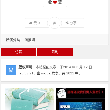
收
藏
赏
赞
0
分享
所属分类：
淘推阁
仿货
暴利
版权声明：
本站原创文章，于2014 年 3 月 12 日
23:39:21
，由
moba
发表，共 2821 字。