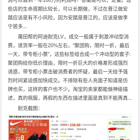
润可以做到一年100万的利润吗？答案是可以，走量。这
些店的生命周期比较长，可以长期做，不过在晋江做安
踏应该是有不小风险，因为安踏是晋江的，应该是做李
宁居多...
莆田帮的阿迪耐克LV，成交一般属于刺激冲动型消
费，退货率一般在20%左右，“聚团购，限时一折，最后
一天，带专柜小票”，这些标签组合成一个冲动型的套子:
聚团购给你低价理由，限时一折巨大的价格差形成强烈
诱惑，带专柜小票击破消费者的怀疑，最后一天给予强
烈时间紧迫感加快成交。不排除有些人充面子知道是仿
牌也买，这样的客户也不少。淘宝的卖家都能做神级描
述，真的佩服，再假的东西在描述里面是真到不能再真...
耐克截图：