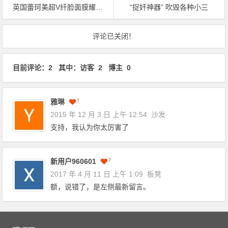
英国蕾珂美超V纤脸面膜耀白型吸脂瘦脸好用吗、怎么样有效果么？
“捉奸神器” 吹毁各种小三
文章导航
评论已关闭！
目前评论：2 其中：访客 2 博主 0
雅琳
7
2015 年 12 月 3 日 上午 12:54
沙发
支持，我认为你太厉害了
新用户960601
7
2017 年 4 月 11 日 上午 1:09
板凳
额，说错了，是左侧最新留言。