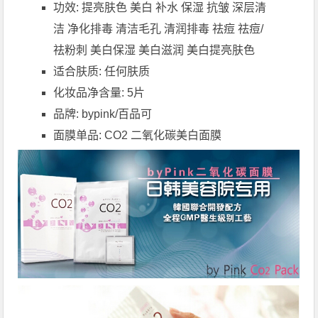
功效: 提亮肤色 美白 补水 保湿 抗皱 深层清
洁 净化排毒 清洁毛孔 清润排毒 祛痘 祛痘/
祛粉刺 美白保湿 美白滋润 美白提亮肤色
适合肤质: 任何肤质
化妆品净含量: 5片
品牌: bypink/百品可
面膜单品: CO2 二氧化碳美白面膜