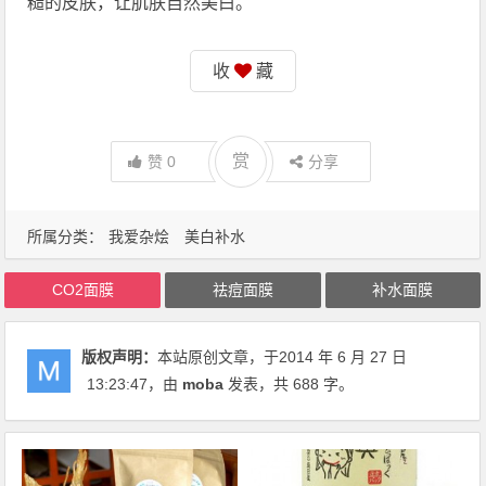
糙的皮肤，让肌肤自然美白。
收
藏
赏
赞
0
分享
所属分类：
我爱杂烩
美白补水
CO2面膜
祛痘面膜
补水面膜
版权声明：
本站原创文章，于2014 年 6 月 27 日
13:23:47
，由
moba
发表，共 688 字。