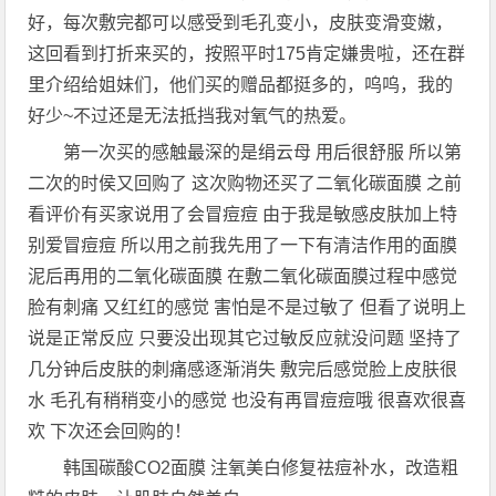
好，每次敷完都可以感受到毛孔变小，皮肤变滑变嫩，
这回看到打折来买的，按照平时175肯定嫌贵啦，还在群
里介绍给姐妹们，他们买的赠品都挺多的，呜呜，我的
好少~不过还是无法抵挡我对氧气的热爱。
第一次买的感触最深的是绢云母 用后很舒服 所以第
二次的时侯又回购了 这次购物还买了二氧化碳面膜 之前
看评价有买家说用了会冒痘痘 由于我是敏感皮肤加上特
别爱冒痘痘 所以用之前我先用了一下有清洁作用的面膜
泥后再用的二氧化碳面膜 在敷二氧化碳面膜过程中感觉
脸有刺痛 又红红的感觉 害怕是不是过敏了 但看了说明上
说是正常反应 只要没出现其它过敏反应就没问题 坚持了
几分钟后皮肤的刺痛感逐渐消失 敷完后感觉脸上皮肤很
水 毛孔有稍稍变小的感觉 也没有再冒痘痘哦 很喜欢很喜
欢 下次还会回购的！
韩国碳酸CO2面膜 注氧美白修复祛痘补水，改造粗