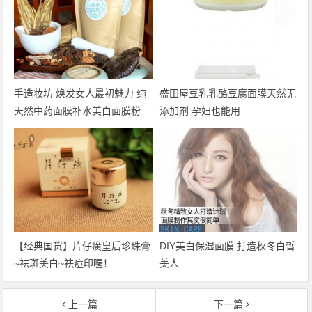
手造妆坊 焕发女人最初魅力 纯
盛田屋豆乳乳酪豆腐面膜天然无
天然中药面膜补水美白面膜粉
添加剂 孕妇也能用
【经典国货】片仔癀皇后珍珠膏
DIY美白保湿面膜 打造秋冬白皙
~祛斑美白~祛痘印喔！
美人
上一篇
下一篇