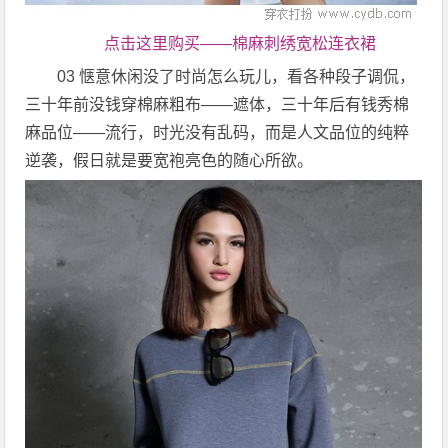
点击这里购买——棉麻刺绣宽松连衣裙
03 惬意休闲没了时尚怎么玩儿，看各种段子调侃，
三十年前没钱穿棉麻粗布——遮体，三十年后有钱秀棉
麻品位——流行，时光没有乱码，而是人文品位的纯粹
逆袭，假日就是要宽袍亮色的随心所欲。