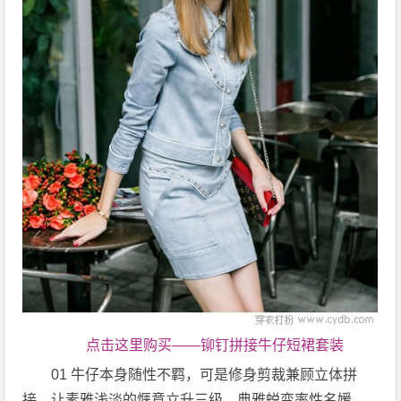
点击这里购买——铆钉拼接牛仔短裙套装
01 牛仔本身随性不羁，可是修身剪裁兼顾立体拼
接，让素雅浅淡的惬意立升三级，典雅蜕变率性名媛，