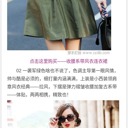
点击这里购买——收腰系带风衣连衣裙
02 一袭军绿色啥也不说了，色调主导第一眼风情，
帅与酷是必须的，细打量内涵满满，上装是小西装领肩
章风衣经典——拉风，下摆是弹力褶皱收腰加复古系带
——体贴，两两相携，精致也！