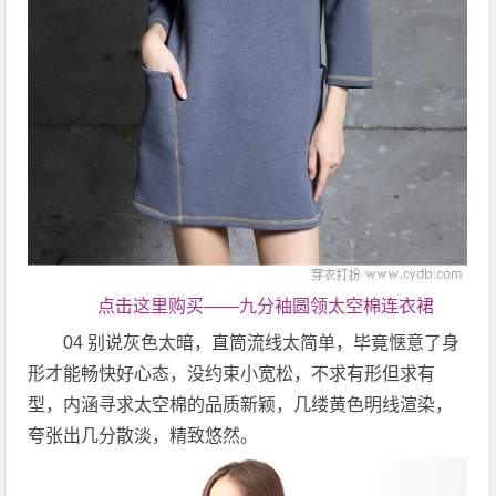
点击这里购买——九分袖圆领太空棉连衣裙
04 别说灰色太暗，直筒流线太简单，毕竟惬意了身
形才能畅快好心态，没约束小宽松，不求有形但求有
型，内涵寻求太空棉的品质新颖，几缕黄色明线渲染，
夸张出几分散淡，精致悠然。