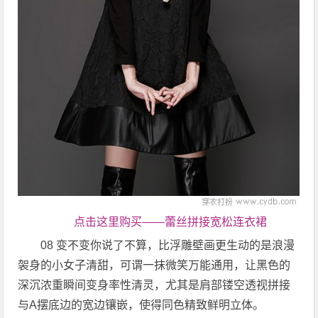
点击这里购买——蕾丝拼接宽松连衣裙
08 变不变你说了不算，比浮雕壁画更生动的是浪漫
袈身的小女子清甜，可谓一抹微笑万能通用，让黑色的
深沉浓重瞬间变身率性清灵，尤其是肩部镂空透视拼接
与A摆底边的宽边镶嵌，使得同色精致鲜明立体。