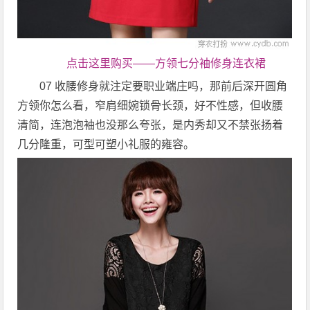
点击这里购买——方领七分袖修身连衣裙
07 收腰修身就注定要职业端庄吗，那前后深开圆角
方领你怎么看，窄肩细婉锁骨长颈，好不性感，但收腰
清简，连泡泡袖也没那么夸张，是内秀却又不禁张扬着
几分隆重，可型可塑小礼服的雍容。