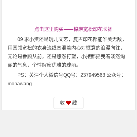
点击这里购买——棉麻宽松印花长裙
09 求小资还是玩儿文艺，复古印花都能唯美无敌，
用圆领宽松的衣身流线宣泄着内心对惬意的浪漫向往，
无论是眷顾从前，还是悠然打望，小摆都摇曳着淡然绚
丽的气息，个性解密优雅的瑰丽。
PS：关注个人微信号QQ号：237949563 公众号：
mobawang
收
藏
赏
赞
0
分享