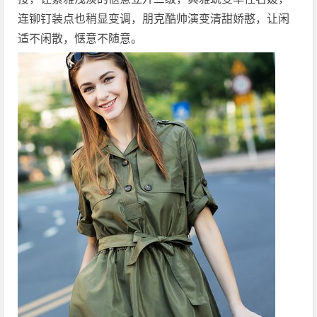
连铆钉装点也稍显变调，朋克酷帅演变清甜娇憨，让闲
适不闲散，惬意不随意。