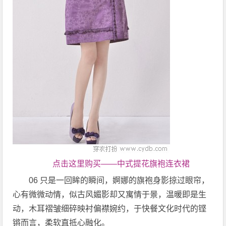
点击这里购买——中式提花旗袍连衣裙
06 只是一回眸的瞬间，婀娜的旗袍身影掠过眼帘，
心有微微动情，似古风媚影却又寓情于景，温暖即是生
动，木耳褶皱细碎映衬偏襟婉约，于快餐文化时代的铿
锵而言，柔软直抵心融化。