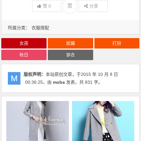
赏
赞
0
分享
所属分类：
衣服搭配
女孩
妩媚
打扮
秋日
穿衣
版权声明：
本站原创文章，于2015 年 10 月 8 日
00:36:25
，由
moba
发表，共 831 字。