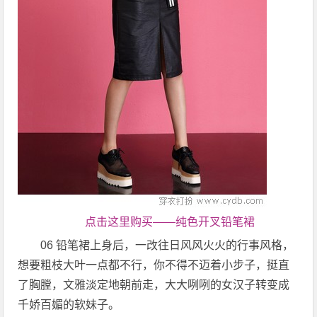
点击这里购买——纯色开叉铅笔裙
06 铅笔裙上身后，一改往日风风火火的行事风格，
想要粗枝大叶一点都不行，你不得不迈着小步子，挺直
了胸膛，文雅淡定地朝前走，大大咧咧的女汉子转变成
千娇百媚的软妹子。