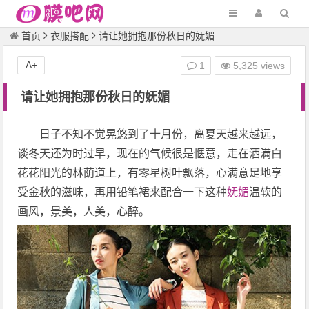
首页
衣服搭配
请让她拥抱那份秋日的妩媚
A+
1
5,325 views
请让她拥抱那份秋日的妩媚
日子不知不觉晃悠到了十月份，离夏天越来越远，
谈冬天还为时过早，现在的气候很是惬意，走在洒满白
花花阳光的林荫道上，有零星树叶飘落，心满意足地享
受金秋的滋味，再用铅笔裙来配合一下这种
妩媚
温软的
画风，景美，人美，心醉。