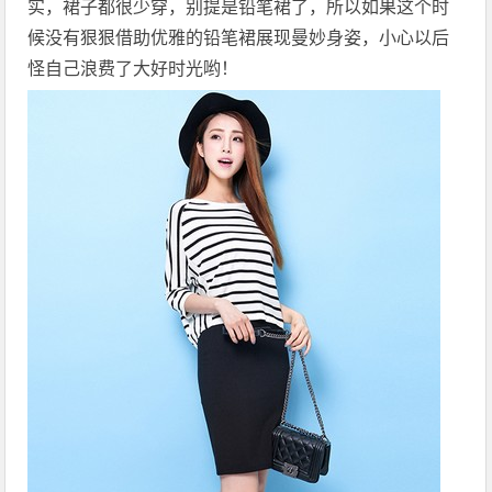
实，裙子都很少穿，别提是铅笔裙了，所以如果这个时
候没有狠狠借助优雅的铅笔裙展现曼妙身姿，小心以后
怪自己浪费了大好时光哟！