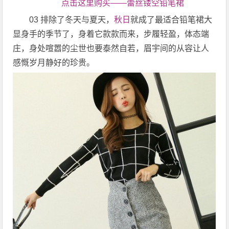
点击这里购买——蕾丝镂空铅笔裙
03 排除了冬天与夏天，
秋日
就成了最适合铅笔裙大
显身手的季节了，身着它款款而来，步履轻盈，体态端
庄，身处喧嚣的尘世也要泰然自若，眉宇间的从容让人
感慨岁月静好的珍贵。