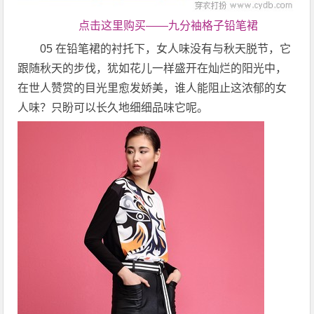
点击这里购买——九分袖格子铅笔裙
05 在铅笔裙的衬托下，女人味没有与秋天脱节，它
跟随秋天的步伐，犹如花儿一样盛开在灿烂的阳光中，
在世人赞赏的目光里愈发娇美，谁人能阻止这浓郁的女
人味？只盼可以长久地细细品味它呢。