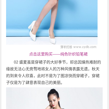
点击这里购买——纯色针织铅笔裙
02 盛夏虽是穿裙子的大好季节，却总因燥热难耐的
缘故无法心无旁骛地将女人的万种风情表露无遗，秋天
的到来令人欣喜，此时不是为了图凉快而穿裙子，穿裙
子仅是为了肆意表现自己的美丽。