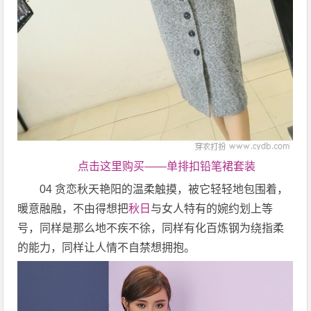
点击这里购买——单排扣铅笔裙套装
04 贪恋秋天艳阳的温柔触摸，被它轻轻地包围着，
暖意融融，不由得想把
秋日
与女人特有的婉约划上等
号，同样是那么地不疾不徐，同样有化百炼钢为绕指柔
的能力，同样让人情不自禁想拥抱。