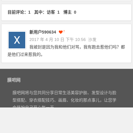
目前评论：1 其中：访客 1 博主 0
新用户590634
7
2017 年 4 月 10 日 下午 10:56
沙发
我被封是因为我和他们对骂，我有跑去惹他们吗？都
是他们过来惹我的。
膜吧网
膜吧网将与您共同分享日常生活美容护肤、发型设计与脸
型搭配、穿衣搭配技巧、画眉、化妆的那点事儿，让您学
会装扮自己开心每一天。
Copyright©2012
膜吧网
- 关注日常
美容护肤
,
发型设计
及
穿衣搭配