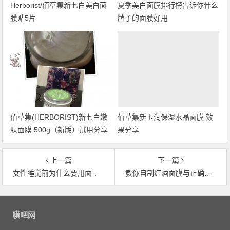
Herborist/佰草集新七白美白面
夏季美白面膜排行榜告诉你什么
膜贴5片
牌子的面膜好用
佰草集(HERBORIST)新七白嫩
佰草集新玉润保湿水晶面膜 效
肤面膜 500g（新版）试用分享
果分享
上一篇
下一篇
女性睡觉前为什么要用面膜呢?有什么功效与作用?
教你自制红酒面膜与正确贴法
文章导航
膜吧网