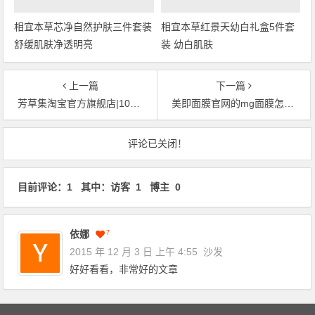
相宜本草芯净自然护肤三件套装
相宜本草红景天幼白礼盒5件套
舒缓肌肤净透明亮
装 幼白肌肤
上一篇
下一篇
芳草集淘宝官方旗舰店|100%正品芳草集面膜官网店铺
美即面膜官网的mg面膜怎么样？
文章导航
评论已关闭！
目前评论：1 其中：访客 1 博主 0
依娜
7
2015 年 12 月 3 日 上午 4:55
沙发
好好看看，非常好的文章