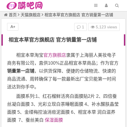
首页
天猫旗舰店
相宜本草官方旗舰店 官方销量第一店铺
A+
1
5,123 views
相宜本草官方旗舰店 官方销量第一店铺
相宜本草淘宝
官方旗舰店
隶属于上海丽人美妆电子
商务有限公司，直供100%正品相宜本草商品；作为官方
销量第一店铺
，以供货保障、便捷的仓储物流、快速的
商品流通、周转确保了每一款最新出厂宝贝能第一时间
送达到你手中。
面膜系列:1、红石榴鲜活亮白面膜贴2片 2、四倍蚕
丝凝白面膜 3、光彩立现白茶睡眠面膜 4、补水醒肤晶莹
面膜 5、金缕梅控油消痘泥面膜 6、相宜本草 润白滋养
面膜 7、蚕丝美白
保湿面膜