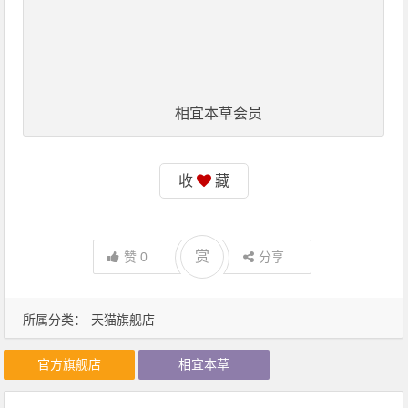
相宜本草会员
收
藏
赏
赞
0
分享
所属分类：
天猫旗舰店
官方旗舰店
相宜本草