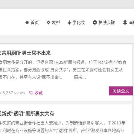
首页
发型
学化妆
护肤步骤
画
女共用厕所 男士尿不出来
女厕大多是分开的，但据台湾TVBS新闻台报道，位于台北的科学教育
被民众抱怨，部分男厕改成“男女共享”，男生在如厕时还会有女生从
很不自在，甚至有人说“尿不出来”。 原来...
阅读全文
3,337 views
收藏
现新式“透明”厕所男女共有
中央町的商业街合作社因人流减少，为制造话题吸引客人，于2013年
比利时在商业设施等设置的人气“透明”厕所，应征“激发日本各地商业