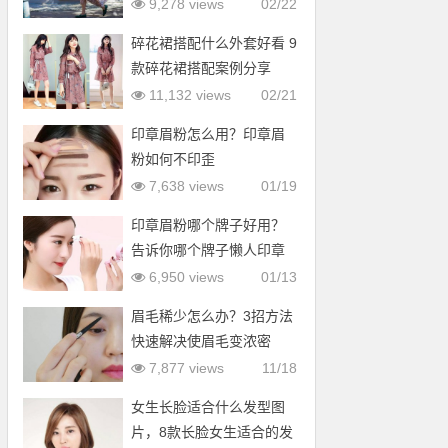
9,278 views
02/22
碎花裙搭配什么外套好看 9
款碎花裙搭配案例分享
11,132 views
02/21
印章眉粉怎么用？印章眉
粉如何不印歪
7,638 views
01/19
印章眉粉哪个牌子好用？
告诉你哪个牌子懒人印章
眉粉好用
6,950 views
01/13
眉毛稀少怎么办？3招方法
快速解决使眉毛变浓密
7,877 views
11/18
女生长脸适合什么发型图
片，8款长脸女生适合的发