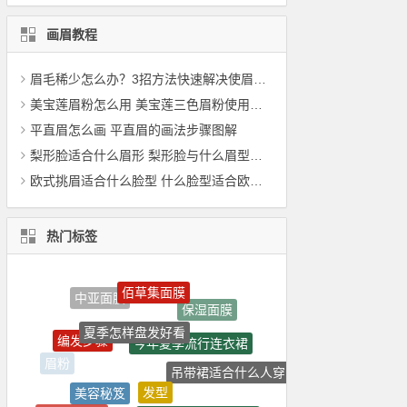
画眉教程
眉毛稀少怎么办？3招方法快速解决使眉毛变浓密
美宝莲眉粉怎么用 美宝莲三色眉粉使用步骤
平直眉怎么画 平直眉的画法步骤图解
梨形脸适合什么眉形 梨形脸与什么眉型搭好
欧式挑眉适合什么脸型 什么脸型适合欧美眉毛
热门标签
佰草集面膜
保湿面膜
夏季怎样盘发好看
今年夏季流行连衣裙
编发步骤
吊带裙适合什么人穿
发型
眉粉
美容秘笈
如何盘发简单又好看
吊带裙搭配