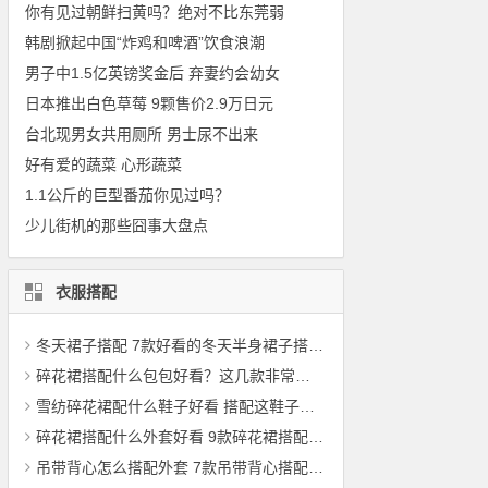
你有见过朝鲜扫黄吗？绝对不比东莞弱
韩剧掀起中国“炸鸡和啤酒”饮食浪潮
男子中1.5亿英镑奖金后 弃妻约会幼女
日本推出白色草莓 9颗售价2.9万日元
台北现男女共用厕所 男士尿不出来
好有爱的蔬菜 心形蔬菜
1.1公斤的巨型番茄你见过吗？
少儿街机的那些囧事大盘点
衣服搭配
冬天裙子搭配 7款好看的冬天半身裙子搭配上衣，如羽绒服
碎花裙搭配什么包包好看？这几款非常适合百搭
雪纺碎花裙配什么鞋子好看 搭配这鞋子回头率100%
碎花裙搭配什么外套好看 9款碎花裙搭配案例分享
吊带背心怎么搭配外套 7款吊带背心搭配外套图片