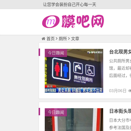
让您学会装扮自己开心每一天
首页
厕所
文章
台北现男
今日趣闻
公共厕所男
馆，最近却
后面经过，
03月06日
日本街头
今日趣闻
日本大分市
参考法国及