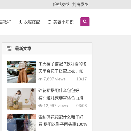
脸型发型
刘海发型
眉教程
衣服搭配
美容小知识
最新文章
冬天裙子搭配 7款好看的冬
天半身裙子搭配上衣，如
羽绒服
7,897 views
10/17
碎花裙搭配什么包包好
看？这几款非常适合百搭
12,997 views
03/03
雪纺碎花裙配什么鞋子好
看 搭配这鞋子回头率100%