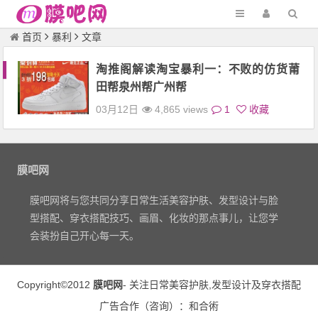
首页
暴利
文章
淘推阁解读淘宝暴利一：不败的仿货莆
田帮泉州帮广州帮
03月12日
4,865 views
1
收藏
膜吧网
膜吧网将与您共同分享日常生活美容护肤、发型设计与脸
型搭配、穿衣搭配技巧、画眉、化妆的那点事儿，让您学
会装扮自己开心每一天。
Copyright©2012
膜吧网
- 关注日常
美容护肤
,
发型设计
及
穿衣搭配
广告合作（
咨询
）：
和合術