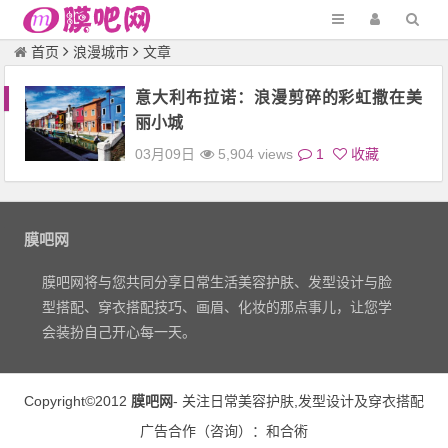
首页
浪漫城市
文章
意大利布拉诺：浪漫剪碎的彩虹撒在美
丽小城
03月09日
5,904 views
1
收藏
膜吧网
膜吧网将与您共同分享日常生活美容护肤、发型设计与脸
型搭配、穿衣搭配技巧、画眉、化妆的那点事儿，让您学
会装扮自己开心每一天。
Copyright©2012
膜吧网
- 关注日常
美容护肤
,
发型设计
及
穿衣搭配
广告合作（
咨询
）：
和合術