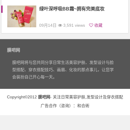
绿叶深呼吸BB霜~拥有完美底妆
09月14日
3,591 views
收藏
膜吧网
膜吧网将与您共同分享日常生活美容护肤、发型设计与脸
型搭配、穿衣搭配技巧、画眉、化妆的那点事儿，让您学
会装扮自己开心每一天。
Copyright©2012
膜吧网
- 关注日常
美容护肤
,
发型设计
及
穿衣搭配
广告合作（
咨询
）：
和合術