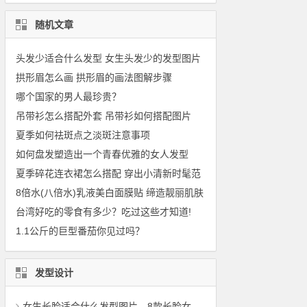
随机文章
头发少适合什么发型 女生头发少的发型图片
拱形眉怎么画 拱形眉的画法图解步骤
哪个国家的男人最珍贵？
吊带衫怎么搭配外套 吊带衫如何搭配图片
夏季如何祛斑点之淡斑注意事项
如何盘发塑造出一个青春优雅的女人发型
夏季碎花连衣裙怎么搭配 穿出小清新时髦范
8倍水(八倍水)乳液美白面膜贴 缔造靓丽肌肤
台湾好吃的零食有多少？吃过这些才知道!
1.1公斤的巨型番茄你见过吗？
发型设计
女生长脸适合什么发型图片，8款长脸女生适合的发型