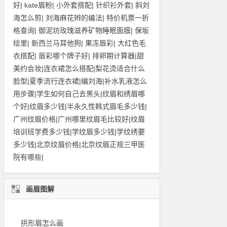
好
|
kate眉粉
|
小外套搭配
|
针织衫外套
|
斜刘
海怎么剪
|
刘海麻花辫的编法
|
特价机票一折
格查询
|
御泥坊玫瑰滋养矿物睡眠面膜
|
保坂
绘里
|
新西兰马耳他狗
|
果冻唇彩
|
大红色毛
衣搭配
|
唇彩哪个牌子好
|
排卵期计算器
|
甜
美约会妆
|
连衣裙怎么搭配
|
梨花烫适合什么
脸型
|
夏季流行连衣裙
|
编刘海
|
补水乳液怎么
用步骤
|
学生如何自己去黑头
|
纹眉和绣眉哪
个好
|
纹眉多少钱
|
半永久性韩式眉毛多少钱
|
广州纹眉价格
|
广州哪里纹眉毛比较好
|
纹眉
培训班学费多少钱
|
学纹眉多少钱
|
学纹绣要
多少钱
|
北京纹眉价格
|
北京纹眉正规三甲医
院有哪些
|
画眉图解
拱形眉怎么画