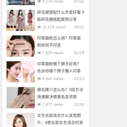
9,270 views
02/22
碎花裙搭配什么外套好看 9
款碎花裙搭配案例分享
11,123 views
02/21
印章眉粉怎么用？印章眉
粉如何不印歪
7,629 views
01/19
印章眉粉哪个牌子好用？
告诉你哪个牌子懒人印章
眉粉好用
6,942 views
01/13
眉毛稀少怎么办？3招方法
快速解决使眉毛变浓密
7,871 views
11/18
女生长脸适合什么发型图
片，8款长脸女生适合的发