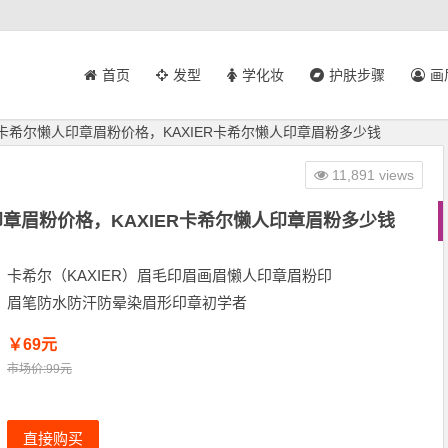
首页
发型
学化妆
护肤步骤
画
卡希尔懒人印章眉粉价格，KAXIER卡希尔懒人印章眉粉多少钱
11,891 views
章眉粉价格，KAXIER卡希尔懒人印章眉粉多少钱
卡希尔（KAXIER）眉毛印眉画眉懒人印章眉粉印
眉笔防水防汗防晕染眉形印章初学者
￥69元
市场价:99元
直接购买