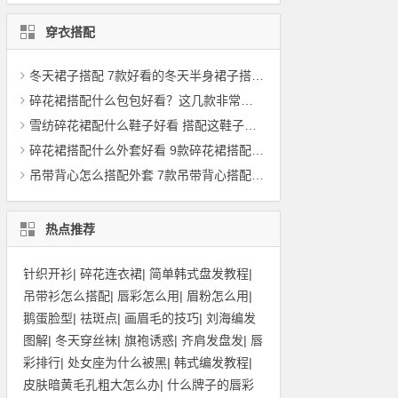
穿衣搭配
冬天裙子搭配 7款好看的冬天半身裙子搭配上衣，如羽绒服
碎花裙搭配什么包包好看？这几款非常适合百搭
雪纺碎花裙配什么鞋子好看 搭配这鞋子回头率100%
碎花裙搭配什么外套好看 9款碎花裙搭配案例分享
吊带背心怎么搭配外套 7款吊带背心搭配外套图片
热点推荐
针织开衫
|
碎花连衣裙
|
简单韩式盘发教程
|
吊带衫怎么搭配
|
唇彩怎么用
|
眉粉怎么用
|
鹅蛋脸型
|
祛斑点
|
画眉毛的技巧
|
刘海编发
图解
|
冬天穿丝袜
|
旗袍诱惑
|
齐肩发盘发
|
唇
彩排行
|
处女座为什么被黑
|
韩式编发教程
|
皮肤暗黄毛孔粗大怎么办
|
什么牌子的唇彩