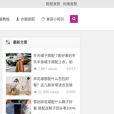
脸型发型
刘海发型
眉教程
衣服搭配
美容小知识
最新文章
冬天裙子搭配 7款好看的冬
天半身裙子搭配上衣，如
羽绒服
7,887 views
10/17
碎花裙搭配什么包包好
看？这几款非常适合百搭
12,986 views
03/03
雪纺碎花裙配什么鞋子好
看 搭配这鞋子回头率100%