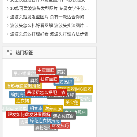
10款可爱波波头发型图片 专属女学生波波头发型
波波头短发发型图片 总有一款适合你的短发波波头
波波头怎么扎好看图解 波波头扎法图片大全
波波头怎么打理好看 波波头打理方法步骤
热门标签
面膜品牌
吊带裙怎么搭配上衣
韩式盘发教程
编刘海简单好看的步骤
美即面膜|MG面膜
滋养面膜
相宜本草
美宝莲
连衣裙
连衣裙搭配
短发如何盘发好看图解
半身裙搭配
碎花连衣裙搭配
官方旗舰店
如何盘发简单又好看
盘发技巧
眉粉怎么用
去黑头面膜
化妆
美容秘笈
美白面膜
优雅盘发图解
睡眠面膜
欧美面膜
佰草集面膜
女人