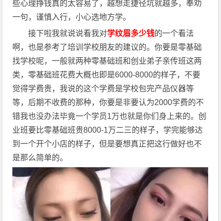
些心理挣钱真的太容易了，越想走捷径坑就越多，奉劝
一句，谨慎入行，小心选地方学。
接下啦我就说说看我对
学纹眉多少钱
的一个看法
啊，也是参考了培训学校朋友的建议的。你要是零基础
找学校呢，一般就两种零基础班和创业弟子亲传班这两
类，零基础班花费大概也即是6000-8000的样子，不要
觉得学费贵，我说的这个学费是学校包完产品仪器等
等，后期不收费的那种，你要是非要认为2000学费的不
错我也没办法毕竟一个学员1万也就是你们身上来的。创
业班要比零基础班贵8000-1万二三的样子，学完能够达
到一个开个小店的样子，但是要想真正把这行做好也不
是那么简单的。