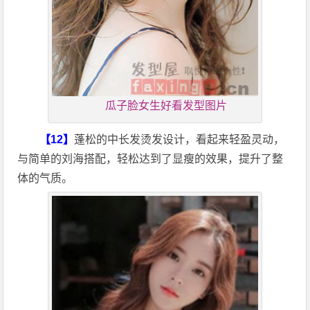
瓜子脸女生好看发型图片
【12】
蓬松的中长发烫发设计，看起来轻盈灵动，
与简单的刘海搭配，轻松达到了显瘦的效果，提升了整
体的气质。