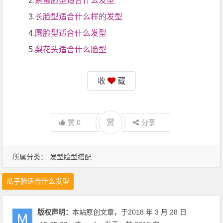
2.
鹅蛋脸型适合什么发型
3.
长脸型适合什么样的发型
4.
圆脸型适合什么发型
5.
梨花头适合什么脸型
收
藏
赏
赞
0
分享
所属分类：
发型脸型搭配
瓜子脸适合什么发型
版权声明：
本站原创文章，于2018 年 3 月 28 日