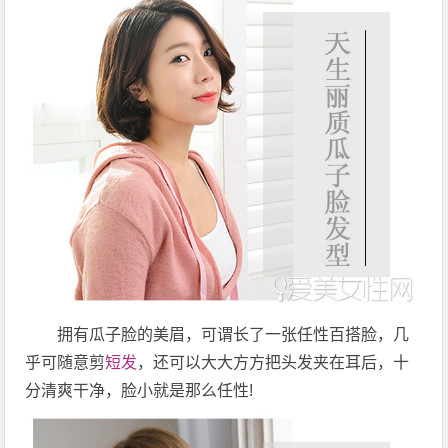
拥有瓜子脸的美眉，可谓长了一张任性百搭脸，几
乎可随意剪
短发
，还可以大大方方把头发夹在耳后，十
分清爽干净，脸小就是那么任性!