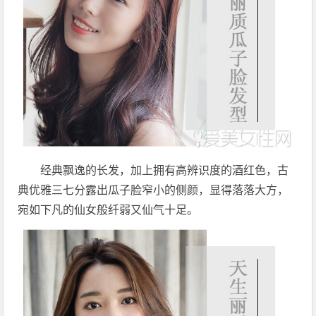
经典飘逸的长发，加上拥有高辨识度的酒红色，古
典优雅三七分露出瓜子脸窄小的侧颜，显得落落大方，
宛如下凡的仙女般纤弱又仙气十足。