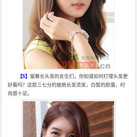
【5】
留着长头发的女生们，你知道如何打理头发更
好看吗？这款三七分的披肩长发烫发，白皙的脸蛋，时
尚感十足。