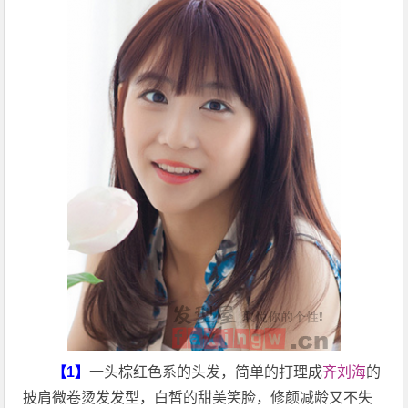
【1】
一头棕红色系的头发，简单的打理成
齐刘海
的
披肩微卷烫发发型，白皙的甜美笑脸，修颜减龄又不失