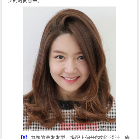
少的时尚感来。
【8】
内卷的烫发发型，搭配上偏分的刘海设计，修