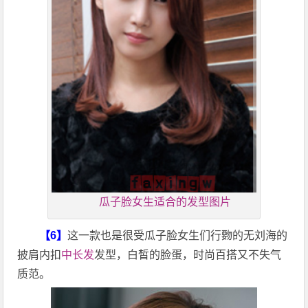
瓜子脸女生适合的发型图片
【6】
这一款也是很受瓜子脸女生们行覅的无刘海的
披肩内扣
中长发
发型，白皙的脸蛋，时尚百搭又不失气
质范。