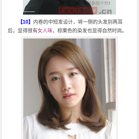
【10】
内卷的中短发设计，将一侧的头发别再耳
后，显得很有
女人味
，棕栗色的染发也显得自然时尚。