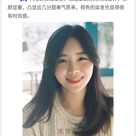
颜显瘦，凸显出几分甜美气质来，棕色的染发也显得很
有时尚感。