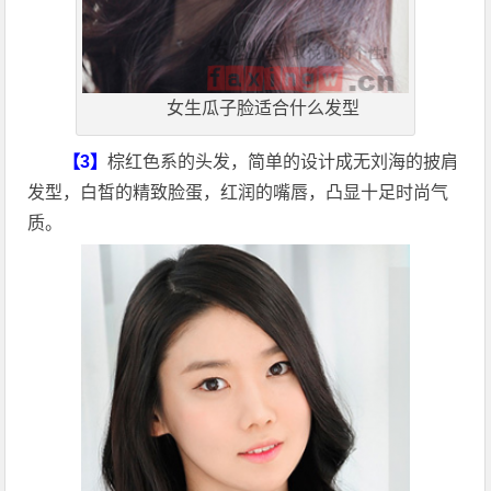
女生瓜子脸适合什么发型
【3】
棕红色系的头发，简单的设计成无刘海的披肩
发型，白皙的精致脸蛋，红润的嘴唇，凸显十足时尚气
质。