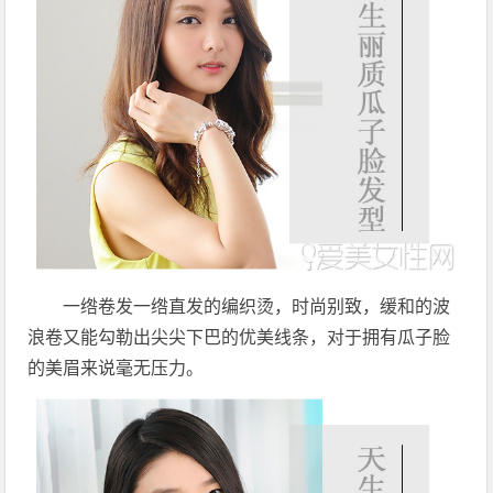
一绺卷发一绺直发的编织烫，时尚别致，缓和的波
浪卷又能勾勒出尖尖下巴的优美线条，对于拥有瓜子脸
的美眉来说毫无压力。