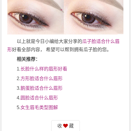
以上就是今日小编给大家分享的
瓜子脸适合什么眉
形
好看全部内容， 希望可以帮到拥有瓜子脸的您。
相关推荐：
1.
长脸什么样的眉形好看
2.
方形脸适合什么眉形
3.
鹅蛋脸适合什么眉形
4.
圆脸适合什么眉形
5.
女生眉毛类型图解
收
藏