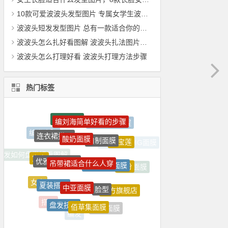
10款可爱波波头发型图片 专属女学生波波头发型
波波头短发发型图片 总有一款适合你的短发波波头
波波头怎么扎好看图解 波波头扎法图片大全
波波头怎么打理好看 波波头打理方法步骤
热门标签
酸奶面膜
自制面膜
连衣裙搭配
美宝莲
吊带裙适合什么人穿
优雅盘发图解
男士美白面膜
穿衣
眉粉
中亚面膜
夏装搭配
脸型
欧美面膜
女人
官方旗舰店
祛痘面膜
盘发技巧
佰草集面膜
吊带裙怎么搭配上衣
搭配
美白面膜
编发
保湿面膜
发型
相宜本草