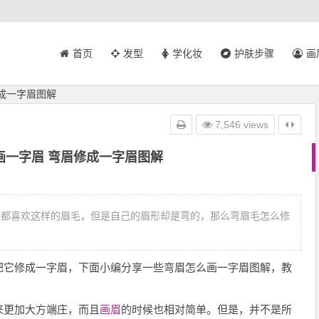
首页
发型
学化妆
护肤步骤
画
成一字眉图解
7,546 views
画一字眉 弯眉修成一字眉图解
生都喜欢这样的眉毛，但是自己的眉形却是弯的，那么弯眉毛怎么修
把它修成一字眉，下面小编分享一些弯眉怎么画一字眉图解，教
来更加大方端庄，而且
画眉
的时候也相对简单。但是，并不是所