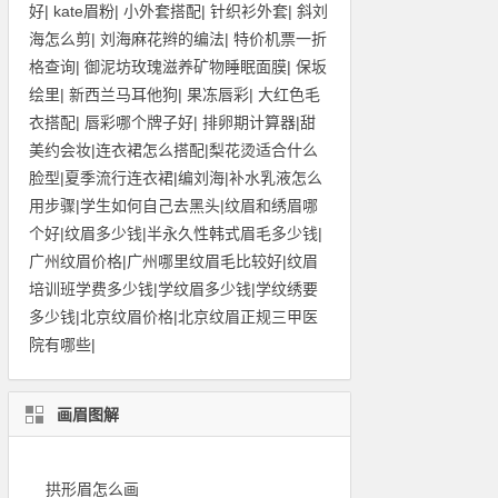
好
|
kate眉粉
|
小外套搭配
|
针织衫外套
|
斜刘
海怎么剪
|
刘海麻花辫的编法
|
特价机票一折
格查询
|
御泥坊玫瑰滋养矿物睡眠面膜
|
保坂
绘里
|
新西兰马耳他狗
|
果冻唇彩
|
大红色毛
衣搭配
|
唇彩哪个牌子好
|
排卵期计算器
|
甜
美约会妆
|
连衣裙怎么搭配
|
梨花烫适合什么
脸型
|
夏季流行连衣裙
|
编刘海
|
补水乳液怎么
用步骤
|
学生如何自己去黑头
|
纹眉和绣眉哪
个好
|
纹眉多少钱
|
半永久性韩式眉毛多少钱
|
广州纹眉价格
|
广州哪里纹眉毛比较好
|
纹眉
培训班学费多少钱
|
学纹眉多少钱
|
学纹绣要
多少钱
|
北京纹眉价格
|
北京纹眉正规三甲医
院有哪些
|
画眉图解
拱形眉怎么画