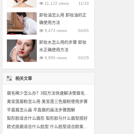
型
11,122 views
11/18
卸妆油怎么用 卸妆油的正
确使用方法
9,473 views
04/05
卸妆水怎么用的步骤 卸妆
水正确使用方法
9,999 views
03/29
相关文章
眉毛稀少怎么办？3招方法快速解决使眉毛变浓密
美宝莲眉粉怎么用 美宝莲三色眉粉使用步骤
平直眉怎么画 平直眉的画法步骤图解
梨形脸适合什么眉形 梨形脸与什么眉型搭好
欧式挑眉适合什么脸型 什么脸型适合欧美眉毛