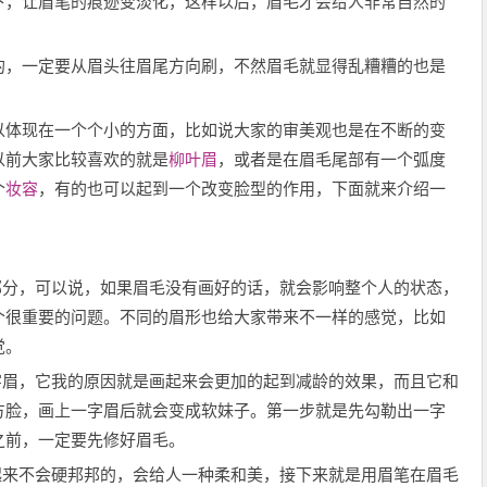
下，让眉笔的痕迹变淡化，这样以后，眉毛才会给人非常自然的
的，一定要从眉头往眉尾方向刷，不然眉毛就显得乱糟糟的也是
以体现在一个个小的方面，比如说大家的审美观也是在不断的变
以前大家比较喜欢的就是
柳叶眉
，或者是在眉毛尾部有一个弧度
个
妆容
，有的也可以起到一个改变脸型的作用，下面就来介绍一
部分，可以说，如果眉毛没有画好的话，就会影响整个人的状态，
个很重要的问题。不同的眉形也给大家带来不一样的感觉，比如
觉。
字眉，它我的原因就是画起来会更加的起到减龄的效果，而且它和
方脸，画上一字眉后就会变成软妹子。第一步就是先勾勒出一字
之前，一定要先修好眉毛。
起来不会硬邦邦的，会给人一种柔和美，接下来就是用眉笔在眉毛