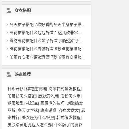
穿衣搭配
冬天裙子搭配 7款好看的冬天半身裙子搭配上衣，如羽绒服
碎花裙搭配什么包包好看？这几款非常适合百搭
雪纺碎花裙配什么鞋子好看 搭配这鞋子回头率100%
碎花裙搭配什么外套好看 9款碎花裙搭配案例分享
吊带背心怎么搭配外套 7款吊带背心搭配外套图片
热点推荐
针织开衫
|
碎花连衣裙
|
简单韩式盘发教程
|
吊带衫怎么搭配
|
唇彩怎么用
|
眉粉怎么用
|
鹅蛋脸型
|
祛斑点
|
画眉毛的技巧
|
刘海编发
图解
|
冬天穿丝袜
|
旗袍诱惑
|
齐肩发盘发
|
唇
彩排行
|
处女座为什么被黑
|
韩式编发教程
|
皮肤暗黄毛孔粗大怎么办
|
什么牌子的唇彩