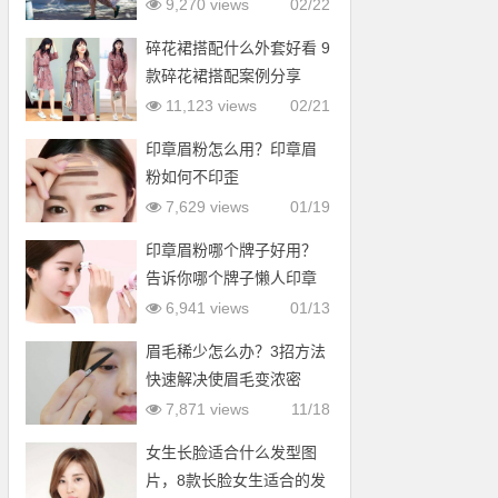
9,270 views
02/22
碎花裙搭配什么外套好看 9
款碎花裙搭配案例分享
11,123 views
02/21
印章眉粉怎么用？印章眉
粉如何不印歪
7,629 views
01/19
印章眉粉哪个牌子好用？
告诉你哪个牌子懒人印章
眉粉好用
6,941 views
01/13
眉毛稀少怎么办？3招方法
快速解决使眉毛变浓密
7,871 views
11/18
女生长脸适合什么发型图
片，8款长脸女生适合的发