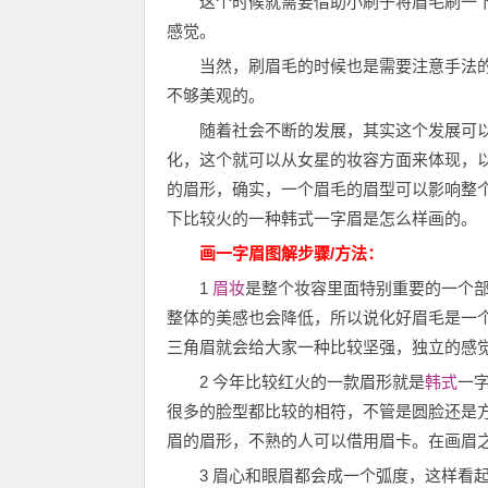
这个时候就需要借助小刷子将眉毛刷一
感觉。
当然，刷眉毛的时候也是需要注意手法
不够美观的。
随着社会不断的发展，其实这个发展可
化，这个就可以从女星的妆容方面来体现，
的眉形，确实，一个眉毛的眉型可以影响整
下比较火的一种韩式一字眉是怎么样画的。
画一字眉图解
步骤/方法：
1
眉妆
是整个妆容里面特别重要的一个
整体的美感也会降低，所以说化好眉毛是一
三角眉就会给大家一种比较坚强，独立的感
2 今年比较红火的一款眉形就是
韩式
一
很多的脸型都比较的相符，不管是圆脸还是
眉的眉形，不熟的人可以借用眉卡。在画眉
3 眉心和眼眉都会成一个弧度，这样看