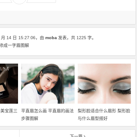
月 14 日
15:27:06
，由
moba
发表，共 1225 字。
眉修成一字眉图解
 美宝莲三
平直眉怎么画 平直眉的画法
梨形脸适合什么眉形 梨形脸
步骤图解
与什么眉型搭好
下一篇