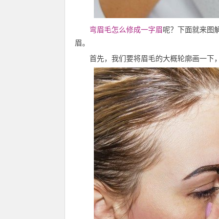
弯眉毛怎么修成一字眉
呢？下面就来图
眉。
首先，我们要将眉毛的大概轮廓画一下