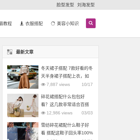
脸型发型
刘海发型
眉教程
衣服搭配
美容小知识
最新文章
冬天裙子搭配 7款好看的冬
天半身裙子搭配上衣，如
羽绒服
7,887 views
10/17
碎花裙搭配什么包包好
看？这几款非常适合百搭
12,986 views
03/03
雪纺碎花裙配什么鞋子好
看 搭配这鞋子回头率100%