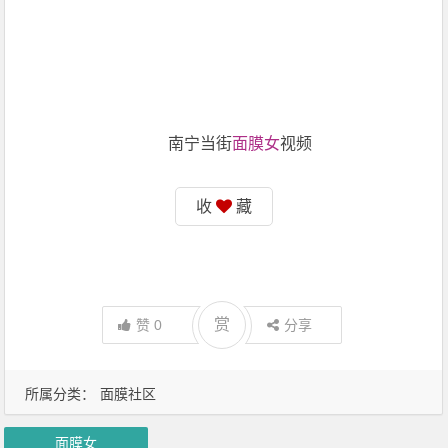
南宁当街
面膜女
视频
收
藏
赏
赞
0
分享
所属分类：
面膜社区
面膜女