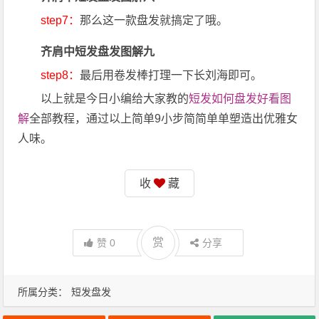
step7：
那么这一款盘发就搞定了哦。
齐肩中短发盘发图解九
step8：
最后用卷发棒打理一下长刘海即可。
以上就是今日小编给大家教的
短发如何盘发好看图
解
全部教程，通过以上简单9小步简简单单塑造出优雅女
人味。
收
藏
赏
赞
0
分享
所属分类：
短发盘发