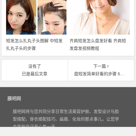
短发怎么扎丸子头图解 中短发
齐肩短发怎么盘发好看 齐肩短
扎丸子头的步骤
发盘发视频教程
没有了
下一篇
已是最后文章
盘短发简单好看的步骤 6步盘发塑造唯美气质
文章导航
膜吧网
膜吧网将与您共同分享日常生活美容护肤、发型设计与脸
型搭配、穿衣搭配技巧、画眉、化妆的那点事儿，让您学
会装扮自己开心每一天。