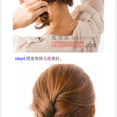
step4:
用发饰将
马尾
束好。