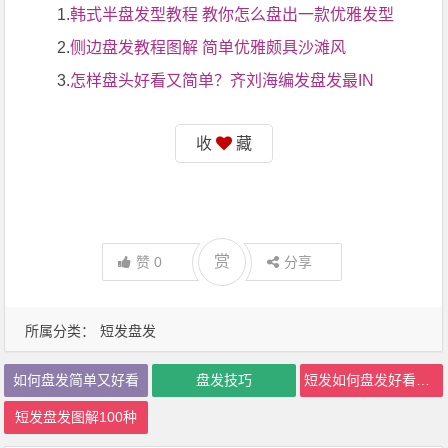
1.
韩式半盘发型教程 教你怎么盘出一款优雅发型
2.
侧边盘发教程图解 简单优雅颇具沙滩风
3.
怎样盘头好看又简单？齐刘海编发盘发最IN
收
藏
赏
赞
0
分享
所属分类：
短发盘发
如何盘发简单又好看
盘发技巧
短发如何盘发好看图解
短发盘发图解100种