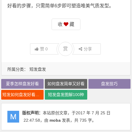
好看的步骤，只需简单6步即可塑造唯美气质发型。
收
藏
赏
赞
0
分享
所属分类：
短发盘发
夏季怎样盘发好看
如何盘发简单又好看
盘发技巧
短发如何盘发好看图解
短发盘发图解100种
版权声明：
本站原创文章，于2017 年 7 月 25 日
22:47:58
，由
moba
发表，共 735 字。